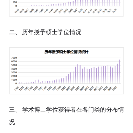
二、 历年授予硕士学位情况
三、 学术博士学位获得者在各门类的分布情
况