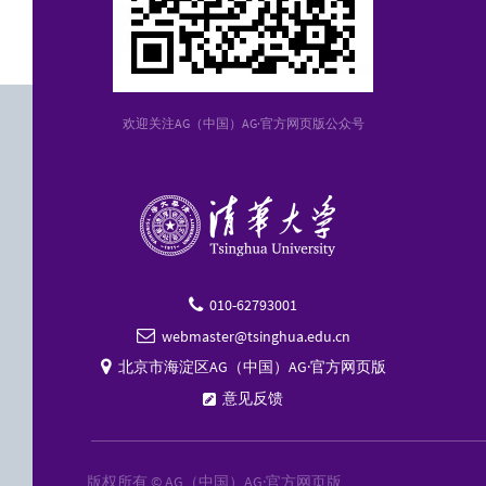
欢迎关注AG（中国）AG·官方网页版公众号
010-62793001

webmaster@tsinghua.edu.cn

北京市海淀区AG（中国）AG·官方网页版

意见反馈
版权所有 © AG（中国）AG·官方网页版